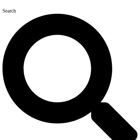
콘
Search
텐
츠
로
건
너
뛰
기