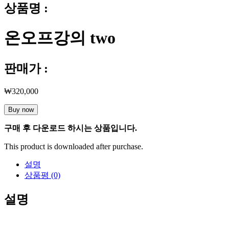
상품명 :
온오프강의 two
판매가 :
₩
320,000
온
Buy now
오
구매 후 다운로드 하시는 상품입니다.
프
강
This product is downloaded after purchase.
의
two
설명
수
상품평 (0)
량
설명