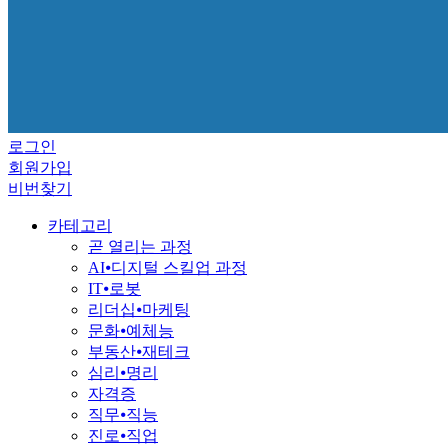
로그인
회원가입
비번찾기
카테고리
곧 열리는 과정
AI⦁디지털 스킬업 과정
IT⦁로봇
리더십⦁마케팅
문화⦁예체능
부동산⦁재테크
심리⦁명리
자격증
직무⦁직능
진로⦁직업