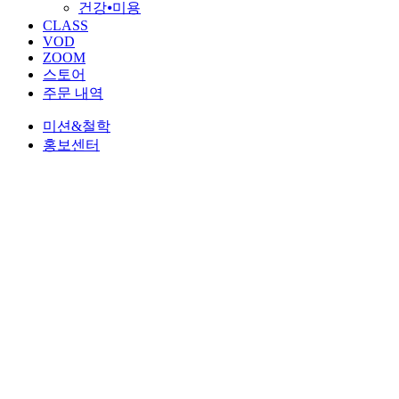
건강⦁미용
CLASS
VOD
ZOOM
스토어
주문 내역
미션&철학
홍보센터