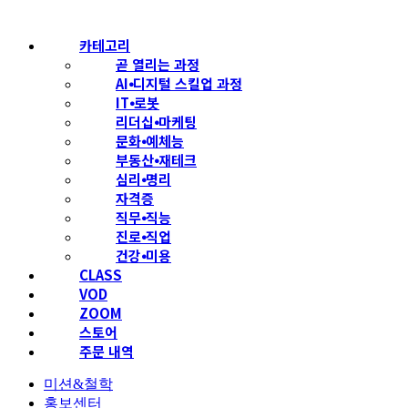
비번찾기
카테고리
곧 열리는 과정
AI⦁디지털 스킬업 과정
IT⦁로봇
리더십⦁마케팅
문화⦁예체능
부동산⦁재테크
심리⦁명리
자격증
직무⦁직능
진로⦁직업
건강⦁미용
CLASS
VOD
ZOOM
스토어
주문 내역
미션&철학
홍보센터