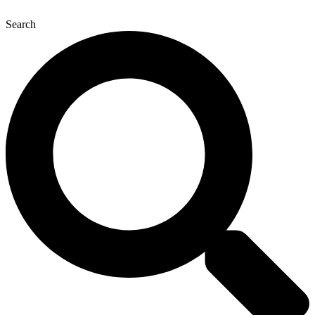
콘
Search
텐
츠
로
건
너
뛰
기