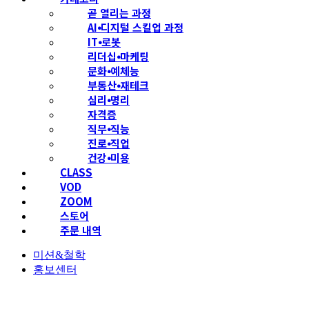
곧 열리는 과정
AI⦁디지털 스킬업 과정
IT⦁로봇
리더십⦁마케팅
문화⦁예체능
부동산⦁재테크
심리⦁명리
자격증
직무⦁직능
진로⦁직업
건강⦁미용
CLASS
VOD
ZOOM
스토어
주문 내역
미션&철학
홍보센터