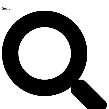
콘
Search
텐
츠
로
건
너
뛰
기