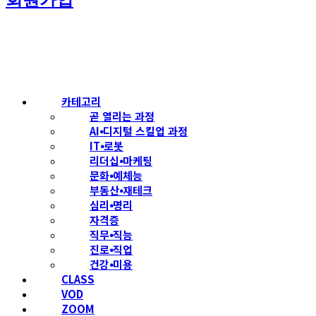
로그인
회원가입
비번찾기
카테고리
곧 열리는 과정
AI⦁디지털 스킬업 과정
IT⦁로봇
리더십⦁마케팅
문화⦁예체능
부동산⦁재테크
심리⦁명리
자격증
직무⦁직능
진로⦁직업
건강⦁미용
CLASS
VOD
ZOOM